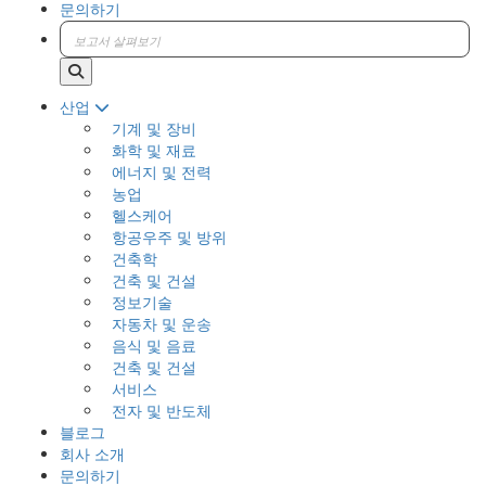
문의하기
산업
기계 및 장비
화학 및 재료
에너지 및 전력
농업
헬스케어
항공우주 및 방위
건축학
건축 및 건설
정보기술
자동차 및 운송
음식 및 음료
건축 및 건설
서비스
전자 및 반도체
블로그
회사 소개
문의하기