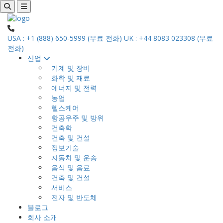
USA : +1 (888) 650-5999 (무료 전화)
UK : +44 8083 023308 (무료
전화)
산업
기계 및 장비
화학 및 재료
에너지 및 전력
농업
헬스케어
항공우주 및 방위
건축학
건축 및 건설
정보기술
자동차 및 운송
음식 및 음료
건축 및 건설
서비스
전자 및 반도체
블로그
회사 소개