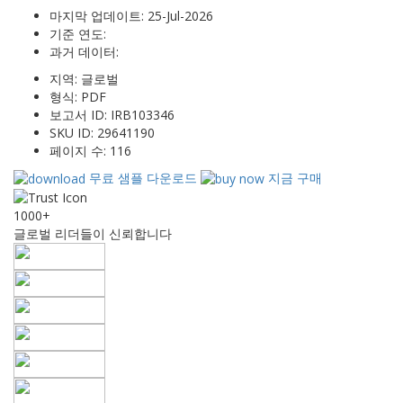
마지막 업데이트:
25-Jul-2026
기준 연도:
과거 데이터:
지역:
글로벌
형식:
PDF
보고서 ID:
IRB103346
SKU ID:
29641190
페이지 수:
116
무료 샘플 다운로드
지금 구매
1000+
글로벌 리더들이 신뢰합니다