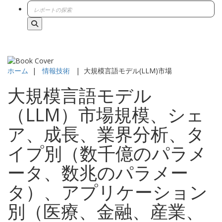
ホーム
|
情報技術
|
大規模言語モデル(LLM)市場
大規模言語モデル
（LLM）市場規模、シェ
ア、成長、業界分析、タ
イプ別（数千億のパラメ
ータ、数兆のパラメー
タ）、アプリケーション
別（医療、金融、産業、