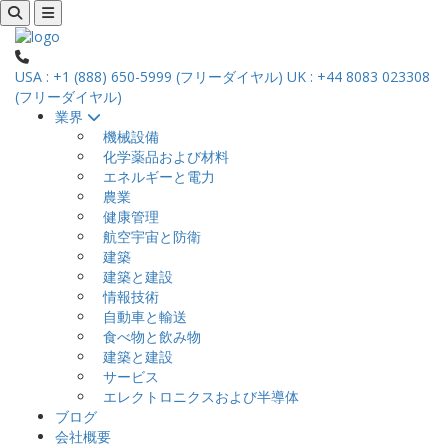
USA : +1 (888) 650-5999 (フリーダイヤル)
UK : +44 8083 023308
(フリーダイヤル)
業界
機械設備
化学薬品および材料
エネルギーと電力
農業
健康管理
航空宇宙と防衛
建築
建築と建設
情報技術
自動車と輸送
食べ物と飲み物
建築と建設
サービス
エレクトロニクスおよび半導体
ブログ
会社概要