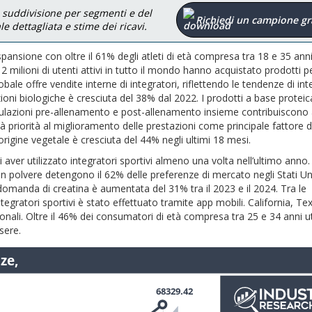
a suddivisione per segmenti e del
Richiedi un campione gr
 dettagliata e stime dei ricavi.
espansione con oltre il 61% degli atleti di età compresa tra 18 e 35 ann
ilioni di utenti attivi in ​​tutto il mondo hanno acquistato prodotti pe
globale offre vendite interne di integratori, riflettendo le tendenze di in
ioni biologiche è cresciuta del 38% dal 2022. I prodotti a base proteic
rmulazioni pre-allenamento e post-allenamento insieme contribuiscono
dà priorità al miglioramento delle prestazioni come principale fattore d
origine vegetale è cresciuta del 44% negli ultimi 18 mesi.
 di aver utilizzato integratori sportivi almeno una volta nell’ultimo anno.
​in polvere detengono il 62% delle preferenze di mercato negli Stati Uni
omanda di creatina è aumentata del 31% tra il 2023 e il 2024. Tra le
ntegratori sportivi è stato effettuato tramite app mobili. California, Te
onali. Oltre il 46% dei consumatori di età compresa tra 25 e 34 anni uti
sere.