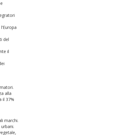
ne
egratori
 l’Europa
i del
te il
dei
matori.
za alla
a il 37%
li marchi.
urbani.
vegetale,