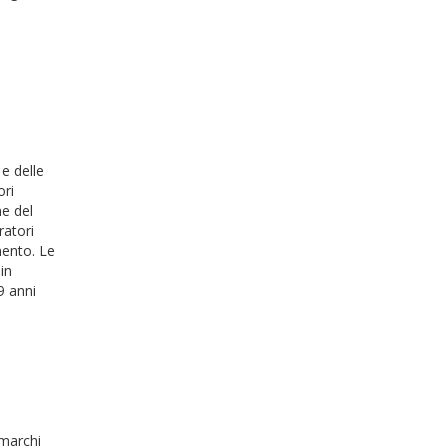
 e delle
ori
ne del
ratori
mento. Le
in
9 anni
 marchi