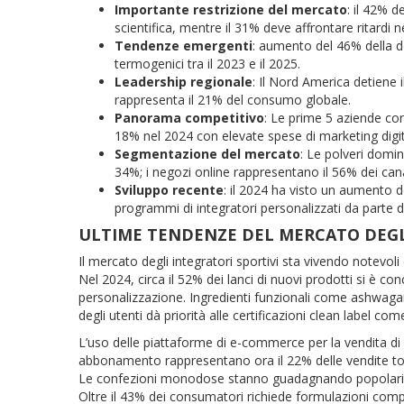
Importante restrizione del mercato
: il 42% d
scientifica, mentre il 31% deve affrontare ritardi
Tendenze emergenti
: aumento del 46% della d
termogenici tra il 2023 e il 2025.
Leadership regionale
: Il Nord America detiene 
rappresenta il 21% del consumo globale.
Panorama competitivo
: Le prime 5 aziende con
18% nel 2024 con elevate spese di marketing digit
Segmentazione del mercato
: Le polveri domi
34%; i negozi online rappresentano il 56% dei canal
Sviluppo recente
: il 2024 ha visto un aumento d
programmi di integratori personalizzati da parte de
ULTIME TENDENZE DEL MERCATO DEGL
Il mercato degli integratori sportivi sta vivendo note
Nel 2024, circa il 52% dei lanci di nuovi prodotti si è c
personalizzazione. Ingredienti funzionali come ashwagand
degli utenti dà priorità alle certificazioni clean label 
L’uso delle piattaforme di e-commerce per la vendita di i
abbonamento rappresentano ora il 22% delle vendite totali
Le confezioni monodose stanno guadagnando popolarità,
Oltre il 43% dei consumatori richiede formulazioni comp