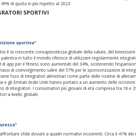
l 49% di quota in più rispetto al 2023.
RATORI SPORTIVI
trizione sportiva"
ortivi è la crescente consapevolezza globale della salute, del benessere
i palestra in tutto il mondo riferisce di utilizzare regolarmente integrat
ad di app per il fitness sono aumentati del 34%, sostenendo l’espansio
 tassi di coinvolgimento salire del 57% per le sponsorizzazioni di integ
ostiene l’uso di integratori alimentari come parte delle routine di allena
 e gli Emirati Arabi Uniti hanno portato a un aumento delle iscrizioni 
 di integratori. I consumatori più giovani di età compresa tra 18 e 2
ori a livello globale.
curezza"
affrontare sfide dovute a quadri normativi incoerenti. Circa il 41% dei