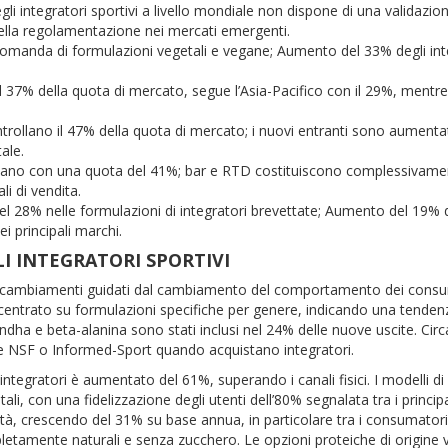
egli integratori sportivi a livello mondiale non dispone di una validazio
 nella regolamentazione nei mercati emergenti.
omanda di formulazioni vegetali e vegane; Aumento del 33% degli int
il 37% della quota di mercato, segue l’Asia-Pacifico con il 29%, mentre
trollano il 47% della quota di mercato; i nuovi entranti sono aumentat
ale.
nano con una quota del 41%; bar e RTD costituiscono complessivamen
i di vendita.
el 28% nelle formulazioni di integratori brevettate; Aumento del 19% 
i principali marchi.
I INTEGRATORI SPORTIVI
voli cambiamenti guidati dal cambiamento del comportamento dei consu
oncentrato su formulazioni specifiche per genere, indicando una tenden
ha e beta-alanina sono stati inclusi nel 24% delle nuove uscite. Circ
come NSF o Informed-Sport quando acquistano integratori.
ntegratori è aumentato del 61%, superando i canali fisici. I modelli di
, con una fidelizzazione degli utenti dell’80% segnalata tra i principa
 crescendo del 31% su base annua, in particolare tra i consumatori 
letamente naturali e senza zucchero. Le opzioni proteiche di origine 