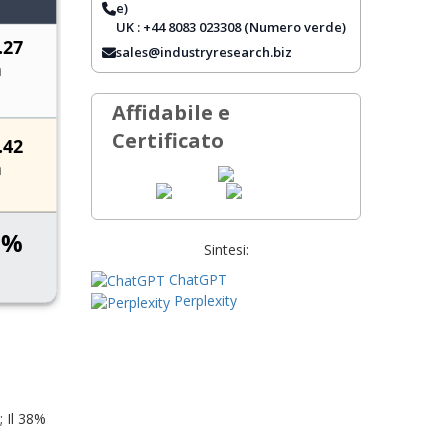
e)
UK : +44 8083 023308 (Numero verde)
DOMANDE FREQUENTI
sales@industryresearch.biz
Affidabile e
Certificato
Sintesi:
ChatGPT
Perplexity
; Il 38%