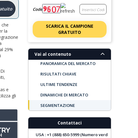
atuito
Code
i che
SCARICA IL CAMPIONE
r la
GRATUITO
tegrazione
a
 al 29%
Vai al contenuto
i
PANORAMICA DEL MERCATO
 Di
RISULTATI CHIAVE
ti,
ULTIME TENDENZE
xas e
DINAMICHE DI MERCATO
lizza gli
SEGMENTAZIONE
PROSPETTIVE REGIONALI
Contattaci
PRINCIPALI AZIENDE
USA : +1 (888) 650-5999 (Numero verd
COPERTURA DEL