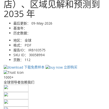
店）、区域见解和预测到
2035 年
最后更新：
09-May-2026
基准年：
历史数据：
地区：
全球
格式：
PDF
报告ID：
IRB103575
SKU ID：
30058994
页数：
112
下载免费样本
立即购买
1000+
全球领导者信赖我们