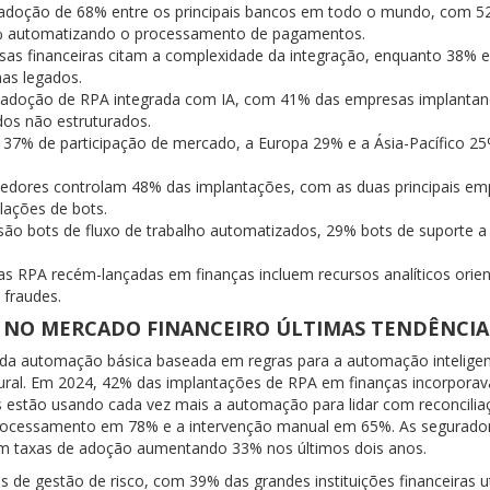
e adoção de 68% entre os principais bancos em todo o mundo, com 5
6% automatizando o processamento de pagamentos.
sas financeiras citam a complexidade da integração, enquanto 38% 
as legados.
 adoção de RPA integrada com IA, com 41% das empresas implanta
os não estruturados.
 37% de participação de mercado, a Europa 29% e a Ásia-Pacífico 2
necedores controlam 48% das implantações, com as duas principais e
lações de bots.
são bots de fluxo de trabalho automatizados, 29% bots de suporte a
as RPA recém-lançadas em finanças incluem recursos analíticos orie
 fraudes.
 NO MERCADO FINANCEIRO ÚLTIMAS TENDÊNCIA
 da automação básica baseada em regras para a automação inteligen
ural. Em 2024, 42% das implantações de RPA em finanças incorpora
 estão usando cada vez mais a automação para lidar com reconcilia
 processamento em 78% e a intervenção manual em 65%. As segurado
com taxas de adoção aumentando 33% nos últimos dois anos.
s de gestão de risco, com 39% das grandes instituições financeiras u