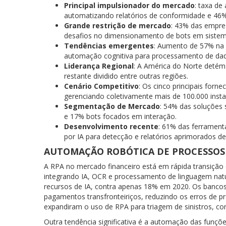
Principal impulsionador do mercado
: taxa d
automatizando relatórios de conformidade e 4
Grande restrição de mercado
: 43% das empre
desafios no dimensionamento de bots em sistem
Tendências emergentes
: Aumento de 57% na
automação cognitiva para processamento de dad
Liderança Regional
: A América do Norte detém
restante dividido entre outras regiões.
Cenário Competitivo
: Os cinco principais for
gerenciando coletivamente mais de 100.000 insta
Segmentação de Mercado
: 54% das soluções 
e 17% bots focados em interação.
Desenvolvimento recente
: 61% das ferrament
por IA para detecção e relatórios aprimorados de
AUTOMAÇÃO ROBÓTICA DE PROCESSOS
A RPA no mercado financeiro está em rápida transição
integrando IA, OCR e processamento de linguagem nat
recursos de IA, contra apenas 18% em 2020. Os bancos
pagamentos transfronteiriços, reduzindo os erros de
expandiram o uso de RPA para triagem de sinistros, 
Outra tendência significativa é a automação das funçõe