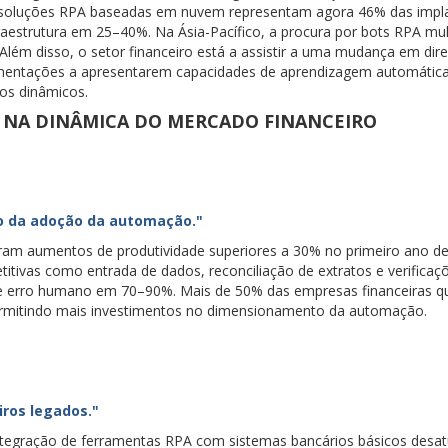
 soluções RPA baseadas em nuvem representam agora 46% das impl
raestrutura em 25–40%. Na Ásia-Pacífico, a procura por bots RPA mul
 Além disso, o setor financeiro está a assistir a uma mudança em dir
entações a apresentarem capacidades de aprendizagem automática
os dinâmicos.
 NA DINÂMICA DO MERCADO FINANCEIRO
io da adoção da automação."
taram aumentos de produtividade superiores a 30% no primeiro ano d
itivas como entrada de dados, reconciliação de extratos e verificaç
e erro humano em 70–90%. Mais de 50% das empresas financeiras q
rmitindo mais investimentos no dimensionamento da automação.
iros legados."
egração de ferramentas RPA com sistemas bancários básicos desat