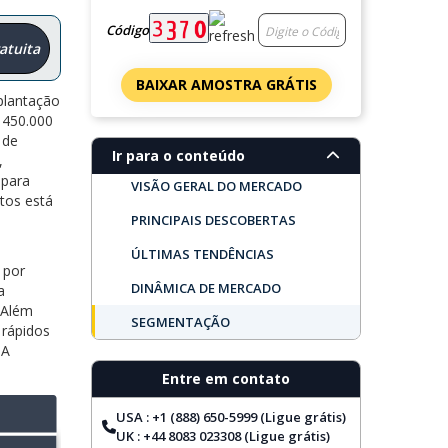
Código
atuita
BAIXAR AMOSTRA GRÁTIS
plantação
 450.000
 de
Ir para o conteúdo
,
 para
VISÃO GERAL DO MERCADO
tos está
PRINCIPAIS DESCOBERTAS
ÚLTIMAS TENDÊNCIAS
 por
DINÂMICA DE MERCADO
a
 Além
SEGMENTAÇÃO
 rápidos
UA
PERSPECTIVA REGIONAL
Entre em contato
PRINCIPAIS EMPRESAS
USA : +1 (888) 650-5999 (Ligue grátis)
COBERTURA DO RELATÓRIO
UK : +44 8083 023308 (Ligue grátis)