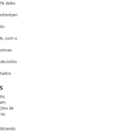
2% deles
enfrentam
ndo
5%, com o
mpresas
 decisões
ntados
S
te,
vam
ções de
ras
tilizando