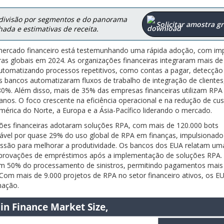
 divisão por segmentos e do panorama
Solicitar amostra gr
ada e estimativas de receita.
mercado financeiro está testemunhando uma rápida adoção, com im
iras globais em 2024. As organizações financeiras integraram mais de
utomatizando processos repetitivos, como contas a pagar, detecção
s bancos automatizaram fluxos de trabalho de integração de clientes
. Além disso, mais de 35% das empresas financeiras utilizam RPA
nos. O foco crescente na eficiência operacional e na redução de cus
érica do Norte, a Europa e a Ásia-Pacífico liderando o mercado.
ções financeiras adotaram soluções RPA, com mais de 120.000 bots
ável por quase 29% do uso global de RPA em finanças, impulsionado
essão para melhorar a produtividade. Os bancos dos EUA relatam um
provações de empréstimos após a implementação de soluções RPA.
em 50% do processamento de sinistros, permitindo pagamentos mais
 Com mais de 9.000 projetos de RPA no setor financeiro ativos, os E
mação.