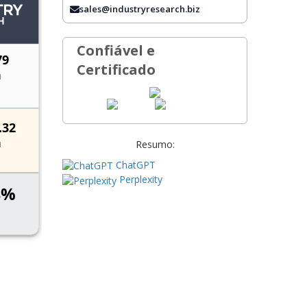
PERGUNTAS FREQUENTES
sales@industryresearch.biz
Confiável e
Certificado
Resumo:
ChatGPT
Perplexity