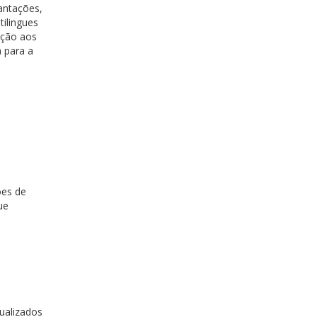
antações,
tilingues
eção aos
 para a
e
ões de
ue
ualizados