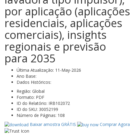
por aplicação (aplicações
residenciais, aplicações
comerciais), insights
regionais e previsão
para 2035
Última Atualização:
11-May-2026
Ano Base:
Dados Históricos:
Região:
Global
Formato:
PDF
ID do Relatório:
IRB102072
ID do SKU:
30052199
Número de Páginas:
108
Baixar amostra GRÁTIS
Comprar Agora