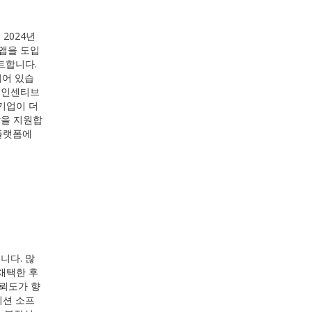
2024년
앱을 도입
트합니다.
되어 있습
는 인센티브
기업이 더
장을 지원합
플랫폼에
니다. 많
채택한 후
신뢰도가 향
미션 소프