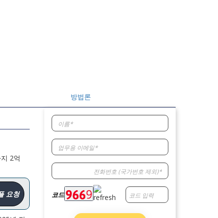
방법론
까지 2억
플 요청
코드