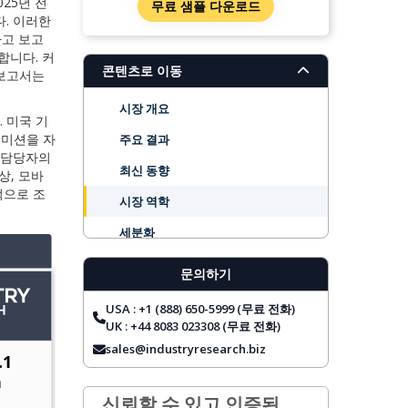
25년 전
무료 샘플 다운로드
다. 이러한
다고 보고
합니다. 커
콘텐츠로 이동
 보고서는
시장 개요
 미국 기
커미션을 자
주요 결과
업 담당자의
최신 동향
상, 모바
적으로 조
시장 역학
세분화
지역 전망
문의하기
주요 기업
USA : +1 (888) 650-5999 (무료 전화)
보고서 범위
UK : +44 8083 023308 (무료 전화)
sales@industryresearch.biz
자주 묻는 질문
신뢰할 수 있고 인증된