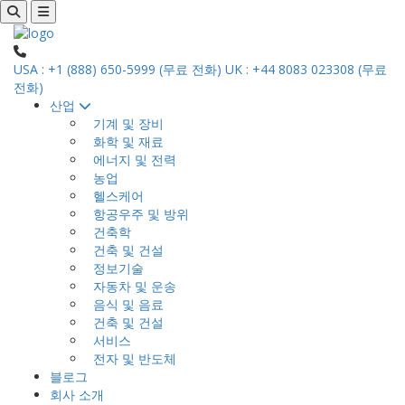
USA : +1 (888) 650-5999 (무료 전화)
UK : +44 8083 023308 (무료
전화)
산업
기계 및 장비
화학 및 재료
에너지 및 전력
농업
헬스케어
항공우주 및 방위
건축학
건축 및 건설
정보기술
자동차 및 운송
음식 및 음료
건축 및 건설
서비스
전자 및 반도체
블로그
회사 소개