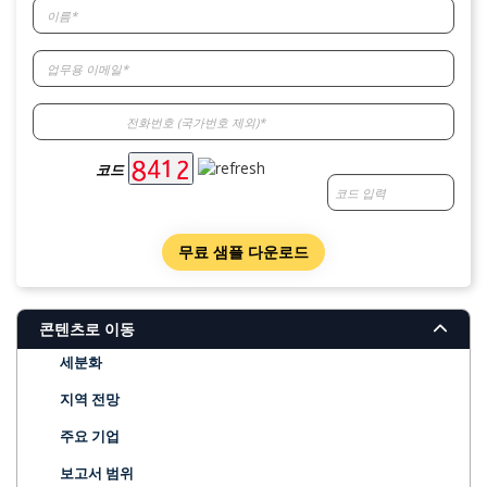
코드
시장 개요
주요 결과
무료 샘플 다운로드
최신 동향
시장 역학
콘텐츠로 이동
세분화
지역 전망
주요 기업
보고서 범위