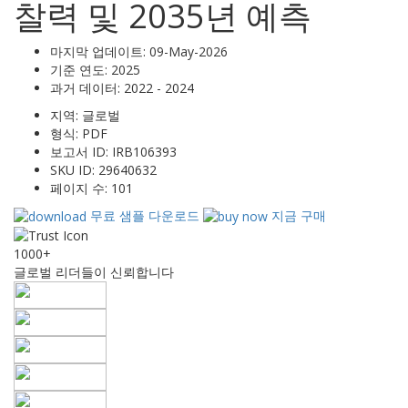
찰력 및 2035년 예측
마지막 업데이트:
09-May-2026
기준 연도:
2025
과거 데이터:
2022 - 2024
지역:
글로벌
형식:
PDF
보고서 ID:
IRB106393
SKU ID:
29640632
페이지 수:
101
무료 샘플 다운로드
지금 구매
1000+
글로벌 리더들이 신뢰합니다