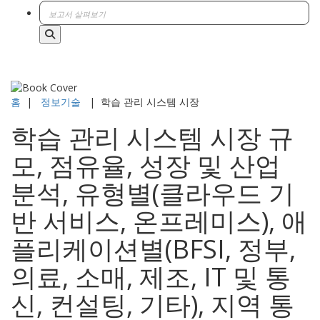
홈
|
정보기술
|
학습 관리 시스템 시장
학습 관리 시스템 시장 규
모, 점유율, 성장 및 산업
분석, 유형별(클라우드 기
반 서비스, 온프레미스), 애
플리케이션별(BFSI, 정부,
의료, 소매, 제조, IT 및 통
신, 컨설팅, 기타), 지역 통