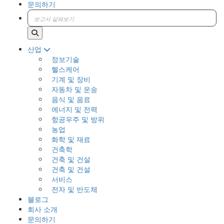
문의하기
산업
정보기술
헬스케어
기계 및 장비
자동차 및 운송
음식 및 음료
에너지 및 전력
항공우주 및 방위
농업
화학 및 재료
건축학
건축 및 건설
건축 및 건설
서비스
전자 및 반도체
블로그
회사 소개
문의하기