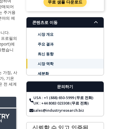
달성하여
무료 샘플 다운로드
 판매되어
는 주거용
 분야의 에
콘텐츠로 이동
습니다.
시장 개요
력 프로필의
port)에
주요 결과
강화했습니
최신 동향
시장 역학
 가정, 사
세분화
가, 기온
지역 전망
은 전 세계
문의하기
주요 기업
USA : +1 (888) 650-5999 (무료 전화)
보고서 범위
UK : +44 8083 023308 (무료 전화)
sales@industryresearch.biz
자주 묻는 질문
신뢰할 수 있고 인증된