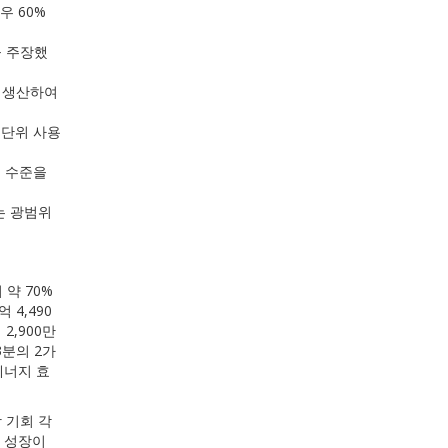
우 60%
을 주장했
를 생산하여
 단위 사용
기 수준을
는 광범위
 약 70%
4,490
2,900만
3분의 2가
에너지 효
 기회 각
한 성장이