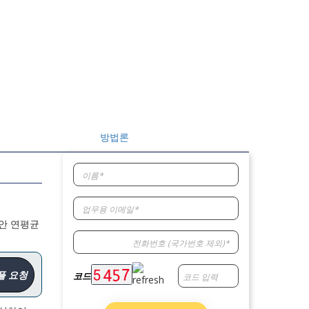
방법론
동안 연평균
플 요청
코드