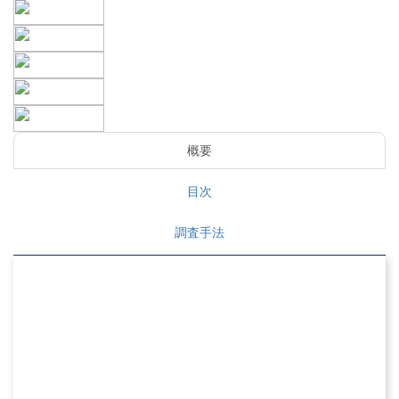
概要
目次
調査手法
シングルモルトウイスキー市場の概要
世界のシングルモルトウイスキー市場規模は、2026年の3億8,958
万米ドルから2027年の3億2,519万米ドルに成長し、2035年までに
4億8億3,598万米ドルに達すると予測されており、予測期間中に
4.03％のCAGRで拡大します。