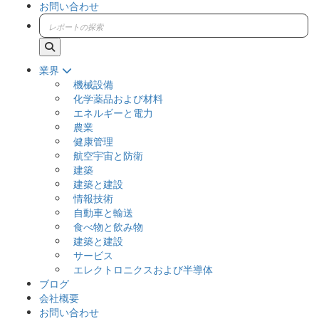
お問い合わせ
業界
機械設備
化学薬品および材料
エネルギーと電力
農業
健康管理
航空宇宙と防衛
建築
建築と建設
情報技術
自動車と輸送
食べ物と飲み物
建築と建設
サービス
エレクトロニクスおよび半導体
ブログ
会社概要
お問い合わせ