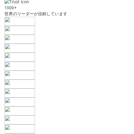
1000+
世界のリーダーが信頼しています