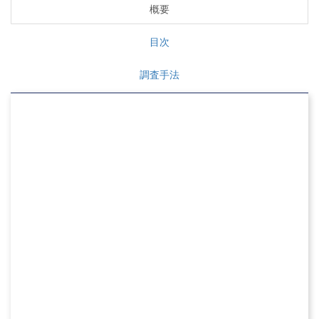
概要
目次
調査手法
防火毛布市場の概要
世界の防火毛布市場は2026年に36,803,012万米ドルと評価され、
2035年までに6,066億2,727万米ドルに達し、5.71%のCAGRで成長
すると予測されています。
地域別の詳細な分析と収益予測のために、完全なデータ表、セグメン
トの内訳、および競合環境が必要です。
無料サンプルをリクエスト
防火毛布市場は、住宅、産業、公共部門にわたる厳格な防火規制
により、一貫した成長を遂げています。 2025 年には、世界中で