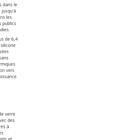
s dans le
 jusqu'à
ns les
s publics
dies.
us de 6,4
silicone
isées
 sans
ermiques
ion vers
roissance
de verre
avec des
res à
es
els et