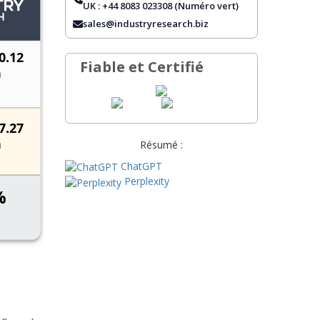
COUVERTURE DU RAPPORT
UK : +44 8083 023308 (Numéro vert)
sales@industryresearch.biz
QUESTIONS FRÉQUEMMENT
POSÉES
Fiable et Certifié
Résumé :
ChatGPT
Perplexity