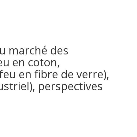
 du marché des
eu en coton,
eu en fibre de verre),
striel), perspectives