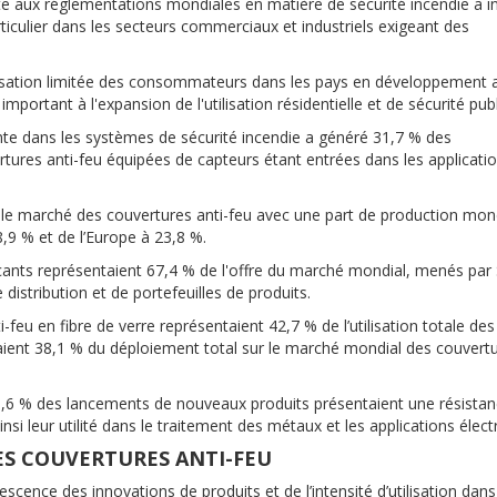
e aux réglementations mondiales en matière de sécurité incendie a i
ticulier dans les secteurs commerciaux et industriels exigeant des
lisation limitée des consommateurs dans les pays en développement a
mportant à l'expansion de l'utilisation résidentielle et de sécurité pub
gente dans les systèmes de sécurité incendie a généré 31,7 % des
ures anti-feu équipées de capteurs étant entrées dans les applicati
 le marché des couvertures anti-feu avec une part de production mon
,9 % et de l’Europe à 23,8 %.
icants représentaient 67,4 % de l'offre du marché mondial, menés par 
distribution et de portefeuilles de produits.
-feu en fibre de verre représentaient 42,7 % de l’utilisation totale des
ntaient 38,1 % du déploiement total sur le marché mondial des couvertu
3,6 % des lancements de nouveaux produits présentaient une résistan
si leur utilité dans le traitement des métaux et les applications élect
S COUVERTURES ANTI-FEU
ence des innovations de produits et de l’intensité d’utilisation dans