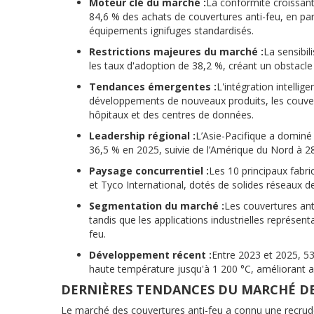
Moteur clé du marché :
La conformité croissant
84,6 % des achats de couvertures anti-feu, en par
équipements ignifuges standardisés.
Restrictions majeures du marché :
La sensibi
les taux d'adoption de 38,2 %, créant un obstacle i
Tendances émergentes :
L'intégration intelli
développements de nouveaux produits, les couvert
hôpitaux et des centres de données.
Leadership régional :
L’Asie-Pacifique a dominé
36,5 % en 2025, suivie de l’Amérique du Nord à 28
Paysage concurrentiel :
Les 10 principaux fabr
et Tyco International, dotés de solides réseaux de 
Segmentation du marché :
Les couvertures anti
tandis que les applications industrielles représe
feu.
Développement récent :
Entre 2023 et 2025, 5
haute température jusqu'à 1 200 °C, améliorant ain
DERNIÈRES TENDANCES DU MARCHÉ DE
Le marché des couvertures anti-feu a connu une recrudesc