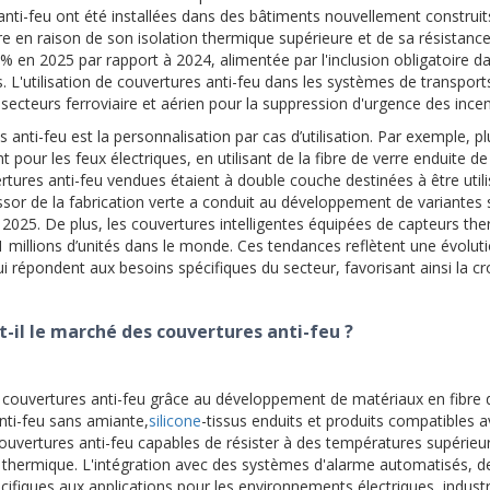
 anti-feu ont été installées dans des bâtiments nouvellement construit
 en raison de son isolation thermique supérieure et de sa résistance
n 2025 par rapport à 2024, alimentée par l'inclusion obligatoire da
ys. L'utilisation de couvertures anti-feu dans les systèmes de transport
secteurs ferroviaire et aérien pour la suppression d'urgence des incen
nti-feu est la personnalisation par cas d’utilisation. Par exemple, pl
pour les feux électriques, en utilisant de la fibre de verre enduite de 
rtures anti-feu vendues étaient à double couche destinées à être util
essor de la fabrication verte a conduit au développement de variantes
2025. De plus, les couvertures intelligentes équipées de capteurs th
1 millions d’unités dans le monde. Ces tendances reflètent une évolut
ui répondent aux besoins spécifiques du secteur, favorisant ainsi la c
il le marché des couvertures anti-feu ?
 couvertures anti-feu grâce au développement de matériaux en fibre 
nti-feu sans amiante,
silicone
-tissus enduits et produits compatibles 
 couvertures anti-feu capables de résister à des températures supérieu
ion thermique. L'intégration avec des systèmes d'alarme automatisés, d
fiques aux applications pour les environnements électriques, industri