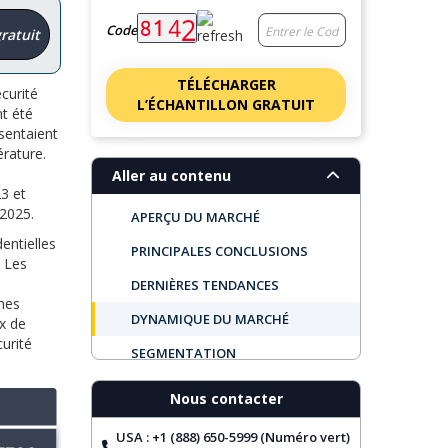
Code
ratuit
TÉLÉCHARGER
curité
L’ÉCHANTILLON GRATUIT
nt été
sentaient
érature.
Aller au contenu
23 et
 2025.
APERÇU DU MARCHÉ
entielles
PRINCIPALES CONCLUSIONS
. Les
s
DERNIÈRES TENDANCES
ines
DYNAMIQUE DU MARCHÉ
ux de
curité
SEGMENTATION
PERSPECTIVES RÉGIONALES
Nous contacter
PRINCIPALES ENTREPRISES
USA : +1 (888) 650-5999 (Numéro vert)