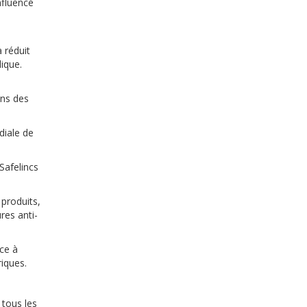
nfluencé
 réduit
lique.
ons des
diale de
Safelincs
 produits,
res anti-
ce à
riques.
 tous les