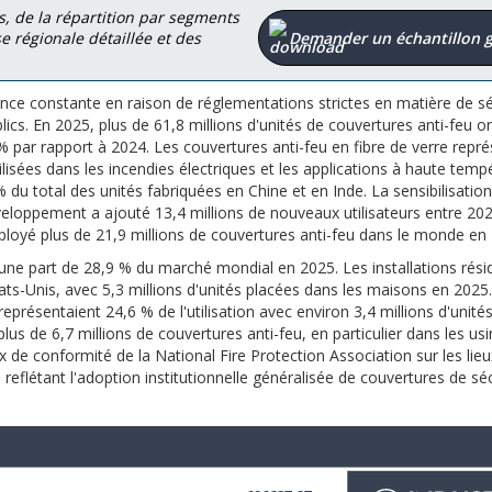
, de la répartition par segments
 régionale détaillée et des
Demander un échantillon g
nce constante en raison de réglementations strictes en matière de sé
blics. En 2025, plus de 61,8 millions d'unités de couvertures anti-feu o
par rapport à 2024. Les couvertures anti-feu en fibre de verre repré
lisées dans les incendies électriques et les applications à haute temp
 du total des unités fabriquées en Chine et en Inde. La sensibilisation
éveloppement a ajouté 13,4 millions de nouveaux utilisateurs entre 20
 déployé plus de 21,9 millions de couvertures anti-feu dans le monde en
ne part de 28,9 % du marché mondial en 2025. Les installations résid
ts-Unis, avec 5,3 millions d'unités placées dans les maisons en 2025
représentaient 24,6 % de l'utilisation avec environ 3,4 millions d'unité
us de 6,7 millions de couvertures anti-feu, en particulier dans les us
x de conformité de la National Fire Protection Association sur les lie
 reflétant l'adoption institutionnelle généralisée de couvertures de sé