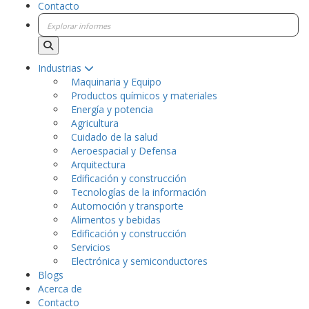
Contacto
Industrias
Maquinaria y Equipo
Productos químicos y materiales
Energía y potencia
Agricultura
Cuidado de la salud
Aeroespacial y Defensa
Arquitectura
Edificación y construcción
Tecnologías de la información
Automoción y transporte
Alimentos y bebidas
Edificación y construcción
Servicios
Electrónica y semiconductores
Blogs
Acerca de
Contacto