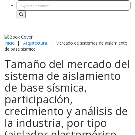
Inicio
|
Arquitectura
|
Mercado de sistemas de aislamiento
de base sísmica
Tamaño del mercado del
sistema de aislamiento
de base sísmica,
participación,
crecimiento y análisis de
la industria, por tipo
(aislador elastomérico,