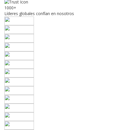
1000+
Líderes globales confían en nosotros