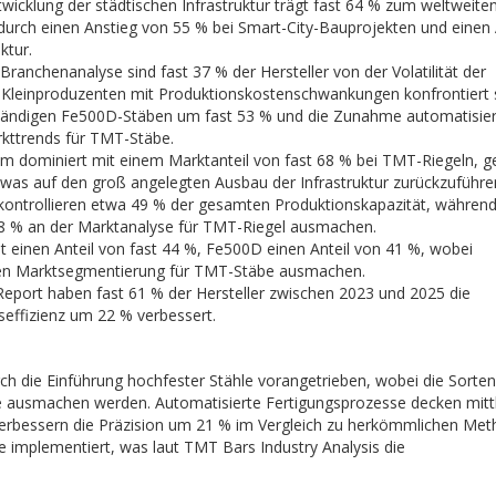
icklung der städtischen Infrastruktur trägt fast 64 % zum weltweite
urch einen Anstieg von 55 % bei Smart-City-Bauprojekten und einen 
ktur.
Branchenanalyse sind fast 37 % der Hersteller von der Volatilität der
 Kleinproduzenten mit Produktionskostenschwankungen konfrontiert s
tändigen Fe500D-Stäben um fast 53 % und die Zunahme automatisier
kttrends für TMT-Stäbe.
um dominiert mit einem Marktanteil von fast 68 % bei TMT-Riegeln, g
as auf den groß angelegten Ausbau der Infrastruktur zurückzuführen
 kontrollieren etwa 49 % der gesamten Produktionskapazität, währen
38 % an der Marktanalyse für TMT-Riegel ausmachen.
t einen Anteil von fast 44 %, Fe500D einen Anteil von 41 %, wobei
n Marktsegmentierung für TMT-Stäbe ausmachen.
eport haben fast 61 % der Hersteller zwischen 2023 und 2025 die
seffizienz um 22 % verbessert.
 die Einführung hochfester Stähle vorangetrieben, wobei die Sorte
 ausmachen werden. Automatisierte Fertigungsprozesse decken mittl
erbessern die Präzision um 21 % im Vergleich zu herkömmlichen Met
 implementiert, was laut TMT Bars Industry Analysis die