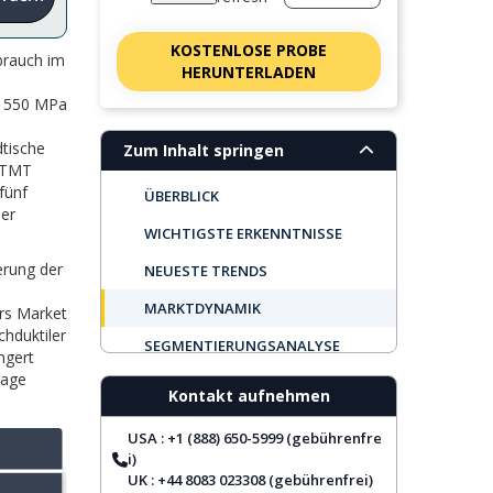
KOSTENLOSE PROBE
brauch im
HERUNTERLADEN
d 550 MPa
dtische
Zum Inhalt springen
r TMT
fünf
ÜBERBLICK
der
WICHTIGSTE ERKENNTNISSE
erung der
NEUESTE TRENDS
MARKTDYNAMIK
rs Market
chduktiler
SEGMENTIERUNGSANALYSE
ngert
rage
REGIONALER AUSBLICK
Kontakt aufnehmen
TOP UNTERNEHMEN
USA : +1 (888) 650-5999 (gebührenfre
BERICHTSABDECKUNG
i)
UK : +44 8083 023308 (gebührenfrei)