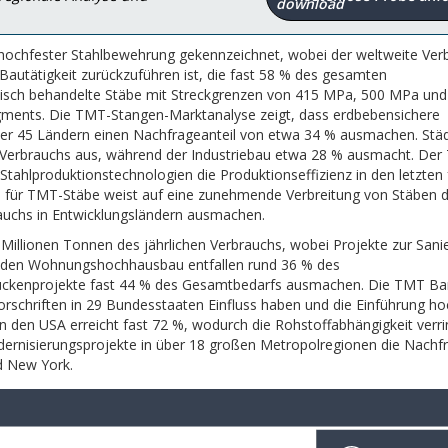
 hochfester Stahlbewehrung gekennzeichnet, wobei der weltweite Ver
Bautätigkeit zurückzuführen ist, die fast 58 % des gesamten
sch behandelte Stäbe mit Streckgrenzen von 415 MPa, 500 MPa un
gments. Die TMT-Stangen-Marktanalyse zeigt, dass erdbebensichere
ber 45 Ländern einen Nachfrageanteil von etwa 34 % ausmachen. Stä
n Verbrauchs aus, während der Industriebau etwa 28 % ausmacht. De
Stahlproduktionstechnologien die Produktionseffizienz in den letzten 
 für TMT-Stäbe weist auf eine zunehmende Verbreitung von Stäben 
auchs in Entwicklungsländern ausmachen.
Millionen Tonnen des jährlichen Verbrauchs, wobei Projekte zur Sani
f den Wohnungshochhausbau entfallen rund 36 % des
ückenprojekte fast 44 % des Gesamtbedarfs ausmachen. Die TMT Ba
orschriften in 29 Bundesstaaten Einfluss haben und die Einführung ho
 in den USA erreicht fast 72 %, wodurch die Rohstoffabhängigkeit verri
ernisierungsprojekte in über 18 großen Metropolregionen die Nachf
nd New York.