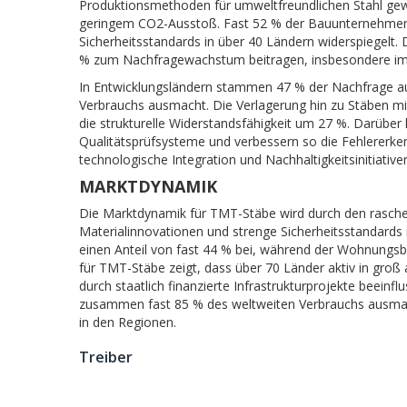
Produktionsmethoden für umweltfreundlichen Stahl gew
geringem CO2-Ausstoß. Fast 52 % der Bauunternehmen
Sicherheitsstandards in über 40 Ländern widerspiegelt
% zum Nachfragewachstum beitragen, insbesondere im
In Entwicklungsländern stammen 47 % der Nachfrage a
Verbrauchs ausmacht. Die Verlagerung hin zu Stäben mi
die strukturelle Widerstandsfähigkeit um 27 %. Darüber h
Qualitätsprüfsysteme und verbessern so die Fehlererk
technologische Integration und Nachhaltigkeitsinitiati
MARKTDYNAMIK
Die Marktdynamik für TMT-Stäbe wird durch den rasche
Materialinnovationen und strenge Sicherheitsstandards 
einen Anteil von fast 44 % bei, während der Wohnung
für TMT-Stäbe zeigt, dass über 70 Länder aktiv in gro
durch staatlich finanzierte Infrastrukturprojekte beei
zusammen fast 85 % des weltweiten Verbrauchs ausmac
in den Regionen.
Treiber