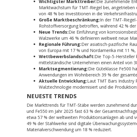
Wichtigster Markttreiber:
Die zunehmende Entw
Marktwachstum für TMT-Riegel bei, angetrieben d
von 48 % bei Investitionen in die Verkehrsinfrastru
Große Marktbeschränkung:
In der TMT-Riegel-
Rohstoffversorgung betroffen, während 42 % der
Neue Trends:
Die Einführung von korrosionsbes
Walzwerke um 46 % definieren weltweit neue Mar
Regionale Führung:
Der asiatisch-pazifische Ra
von Europa mit 17 % und Nordamerika mit 11 %, w
Wettbewerbslandschaft:
Die Top-5-Hersteller
mittelständische Unternehmen einen Anteil von 
Marktsegmentierung:
Die Güteklasse Fe500 ha
Anwendungen im Wohnbereich 39 % der gesamte
Aktuelle Entwicklung:
Laut TMT Bars Industry R
Walztechnologie modernisiert und die Produktion
NEUESTE TRENDS
Die Markttrends für TMT-Stäbe werden zunehmend durch
und Fe550 im Jahr 2025 fast 63 % der Gesamtnachfrage
etwa 57 % der weltweiten Produktionsanlagen ab und v
49 % der Stahlwerke sind digitale Überwachungssysteme
Materialverschwendung um 18 % reduziert.