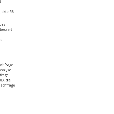
t
ojekte 58
des
rbessert
ss
achfrage
analyse
hfrage
0D, die
Nachfrage