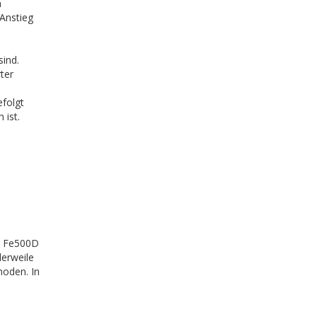
n
Anstieg
ind.
ter
efolgt
 ist.
d
n Fe500D
erweile
hoden. In