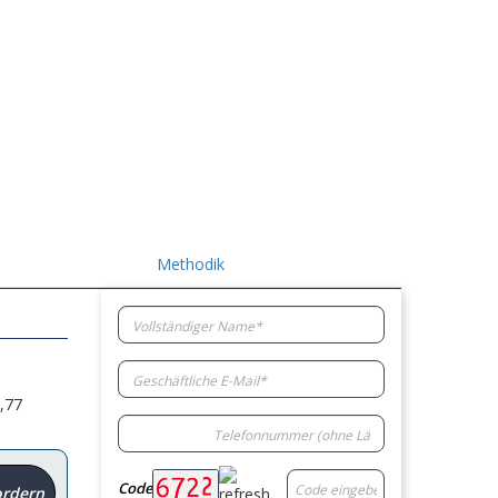
Methodik
,77
Code
ordern