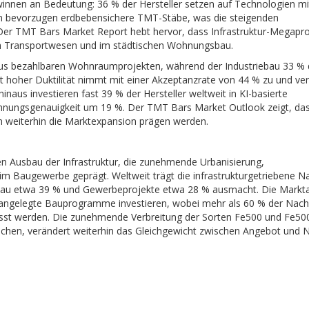
innen an Bedeutung: 36 % der Hersteller setzen auf Technologien mi
 bevorzugen erdbebensichere TMT-Stäbe, was die steigenden
. Der TMT Bars Market Report hebt hervor, dass Infrastruktur-Megapr
 Transportwesen und im städtischen Wohnungsbau.
us bezahlbaren Wohnraumprojekten, während der Industriebau 33 % 
t hoher Duktilität nimmt mit einer Akzeptanzrate von 44 % zu und ve
inaus investieren fast 39 % der Hersteller weltweit in KI-basierte
ennungsgenauigkeit um 19 %. Der TMT Bars Market Outlook zeigt, da
ven weiterhin die Marktexpansion prägen werden.
n Ausbau der Infrastruktur, die zunehmende Urbanisierung,
im Baugewerbe geprägt. Weltweit trägt die infrastrukturgetriebene N
sbau etwa 39 % und Gewerbeprojekte etwa 28 % ausmacht. Die Markt
ß angelegte Bauprogramme investieren, wobei mehr als 60 % der Nac
nflusst werden. Die zunehmende Verbreitung der Sorten Fe500 und Fe50
hen, verändert weiterhin das Gleichgewicht zwischen Angebot und 