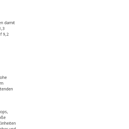
en damit
1,3
f 9,2
hohe
em
ltenden
ops,
oße
Einheiten
eher und