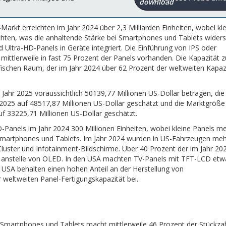
rkt erreichten im Jahr 2024 über 2,3 Milliarden Einheiten, wobei kl
ten, was die anhaltende Stärke bei Smartphones und Tablets widersp
Ultra-HD-Panels in Geräte integriert. Die Einführung von IPS oder
 mittlerweile in fast 75 Prozent der Panels vorhanden. Die Kapazität z
ifischen Raum, der im Jahr 2024 über 62 Prozent der weltweiten Kapaz
ahr 2025 voraussichtlich 50139,77 Millionen US-Dollar betragen, die
2025 auf 48517,87 Millionen US-Dollar geschätzt und die Marktgröße
uf 33225,71 Millionen US-Dollar geschätzt.
Panels im Jahr 2024 300 Millionen Einheiten, wobei kleine Panels me
martphones und Tablets. Im Jahr 2024 wurden in US-Fahrzeugen meh
 Cluster und Infotainment-Bildschirme. Über 40 Prozent der im Jahr 20
anstelle von OLED. In den USA machten TV-Panels mit TFT-LCD etw
 USA behalten einen hohen Anteil an der Herstellung von
 weltweiten Panel-Fertigungskapazität bei.
Smartphones und Tablets macht mittlerweile 46 Prozent der Stückzah