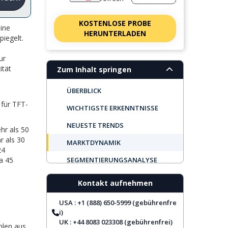
KOSTENLOSE PROBE
eine
HERUNTERLADEN
iegelt.
ur
ität
Zum Inhalt springen
ÜBERBLICK
 für TFT-
WICHTIGSTE ERKENNTNISSE
NEUESTE TRENDS
hr als 50
r als 30
MARKTDYNAMIK
24
a 45
SEGMENTIERUNGSANALYSE
REGIONALER AUSBLICK
Kontakt aufnehmen
TOP UNTERNEHMEN
USA : +1 (888) 650-5999 (gebührenfre
BERICHTSABDECKUNG
i)
UK : +44 8083 023308 (gebührenfrei)
len aus.