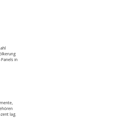
Zahl
völkerung
-Panels in
gmente,
gehören
zent lag.