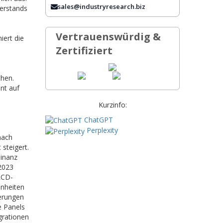
HÄUFIG GESTELLTE FRAGEN
sales@industryresearch.biz
erstands
Vertrauenswürdig &
iert die
Zertifiziert
chen.
nt auf
Kurzinfo:
ChatGPT
Perplexity
nach
steigert.
minanz
 2023
LCD-
inheiten
ferungen
e Panels
grationen