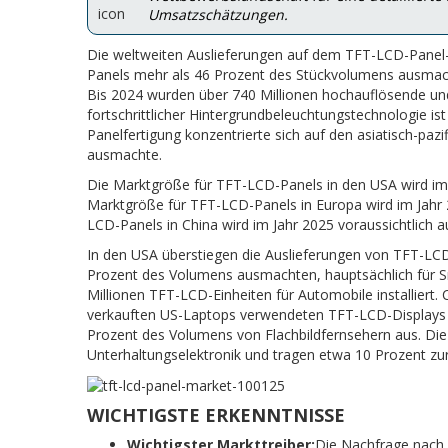
Umsatzschätzungen.
Die weltweiten Auslieferungen auf dem TFT-LCD-Panel-Ma
Panels mehr als 46 Prozent des Stückvolumens ausmach
Bis 2024 wurden über 740 Millionen hochauflösende und 
fortschrittlicher Hintergrundbeleuchtungstechnologie ist
Panelfertigung konzentrierte sich auf den asiatisch-paz
ausmachte.
Die Marktgröße für TFT-LCD-Panels in den USA wird im J
Marktgröße für TFT-LCD-Panels in Europa wird im Jahr 
LCD-Panels in China wird im Jahr 2025 voraussichtlich a
In den USA überstiegen die Auslieferungen von TFT-LCD-
Prozent des Volumens ausmachten, hauptsächlich für S
Millionen TFT-LCD-Einheiten für Automobile installiert.
verkauften US-Laptops verwendeten TFT-LCD-Displays 
Prozent des Volumens von Flachbildfernsehern aus. Die
Unterhaltungselektronik und tragen etwa 10 Prozent zur
WICHTIGSTE ERKENNTNISSE
Wichtigster Markttreiber:
Die Nachfrage nach 