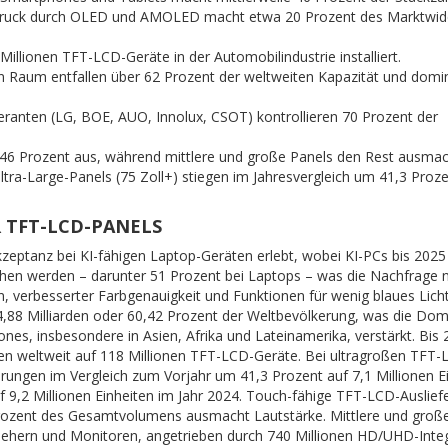
sdruck durch OLED und AMOLED macht etwa 20 Prozent des Marktwid
illionen TFT-LCD-Geräte in der Automobilindustrie installiert.
en Raum entfallen über 62 Prozent der weltweiten Kapazität und domin
feranten (LG, BOE, AUO, Innolux, CSOT) kontrollieren 70 Prozent der
46 Prozent aus, während mittlere und große Panels den Rest ausma
ltra-Large-Panels (75 Zoll+) stiegen im Jahresvergleich um 41,3 Proze
 TFT-LCD-PANELS
eptanz bei KI-fähigen Laptop-Geräten erlebt, wobei KI-PCs bis 2025
chen werden – darunter 51 Prozent bei Laptops – was die Nachfrage 
verbesserter Farbgenauigkeit und Funktionen für wenig blaues Licht 
 4,88 Milliarden oder 60,42 Prozent der Weltbevölkerung, was die Do
nes, insbesondere in Asien, Afrika und Lateinamerika, verstärkt. Bis
gen weltweit auf 118 Millionen TFT-LCD-Geräte. Bei ultragroßen TFT-
erungen im Vergleich zum Vorjahr um 41,3 Prozent auf 7,1 Millionen E
f 9,2 Millionen Einheiten im Jahr 2024. Touch-fähige TFT-LCD-Auslie
 Prozent des Gesamtvolumens ausmacht Lautstärke. Mittlere und groß
nsehern und Monitoren, angetrieben durch 740 Millionen HD/UHD-Inte