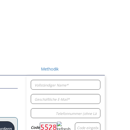
Methodik
Code
ordern