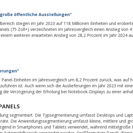
große öffentliche Ausstellungen"
ereich stiegen im Jahr 2023 auf 118 Millionen Einheiten und erobert
anels (75 Zoll+) verzeichneten im Jahresvergleich einen Anstieg von 4
t einem weiteren erwarteten Anstieg von 28,2 Prozent im Jahr 2024 au
ferungen"
r Panel-Einheiten im Jahresvergleich um 8,2 Prozent zurück, was auf 
führen ist. Auch wenn sich die Auslieferungen im Jahr 2023 mit ein
g die Verzögerung der Erholung bei Notebook-Displays zu einer anha
PANELS
dung segmentiert. Die Typsegmentierung umfasst Desktops und Lapt
räte. Die Anwendungssegmentierung umfasst kleine, mittlere und gr
wiegend in Smartphones und Tablets verwendet, während mittelgroße 
im Automobilbereich verwendet werden. Großformatige Panels (Ferns