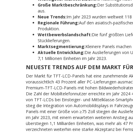
Große Marktbeschränkung:
Der Substitution
aus.
Neue Trends:
Im Jahr 2023 wurden weltweit 118 M
Regionale Führung:
Auf den asiatisch-pazifisch
Produktion.
Wettbewerbslandschaft:
Die fünf größten Lie
Stücklieferungen.
Marktsegmentierung:
Kleinere Panels machen 
Aktuelle Entwicklung:
Die Auslieferungen von U
7,1 Millionen Einheiten im Jahr 2023.
NEUESTE TRENDS AUF DEM MARKT FÜR
Der Markt für TFT-LCD-Panels hat eine zunehmende Akz
voraussichtlich 43 Prozent aller PC-Lieferungen ausma
Premium-TFT-LCD-Panels mit hohen Bildwiederholraten, 
Die Zahl der Mobiltelefonnutzer erreichte im Jahr 2024
von TFT-LCDs bei Einsteiger- und Mittelklasse-Smartpho
stieg die Integration von Automobildisplays in Fahrzeu
Panels mit einer Größe von ≥75 Zoll stiegen die Auslief
im Jahr 2023, mit einem erwarteten weiteren Anstieg au
überstiegen 1,1 Milliarden Einheiten, was mehr als 47
verzeichneten weiterhin eine starke Akzeptanz bei Fer