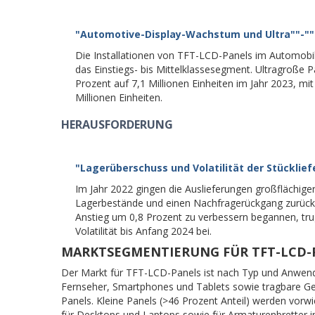
"Automotive-Display-Wachstum und Ultra"
"-"
"
Die Installationen von TFT-LCD-Panels im Automobilb
das Einstiegs- bis Mittelklassesegment. Ultragroße P
Prozent auf 7,1 Millionen Einheiten im Jahr 2023, mi
Millionen Einheiten.
HERAUSFORDERUNG
"Lagerüberschuss und Volatilität der Stücklie
Im Jahr 2022 gingen die Auslieferungen großflächige
Lagerbestände und einen Nachfragerückgang zurückzu
Anstieg um 0,8 Prozent zu verbessern begannen, tru
Volatilität bis Anfang 2024 bei.
MARKTSEGMENTIERUNG FÜR TFT-LCD-
Der Markt für TFT-LCD-Panels ist nach Typ und Anwen
Fernseher, Smartphones und Tablets sowie tragbare Ge
Panels. Kleine Panels (>46 Prozent Anteil) werden vor
für Desktops und Laptops sowie für Armaturenbretter 